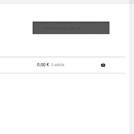
Recherche
Recherche
pour :
0,00
€
0 article