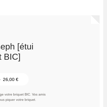
eph [étui
t BIC]
Plage
–
26,00
€
de
prix :
ge votre briquet BIC. Vos amis
ous piquer votre briquet.
24,00 €