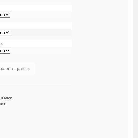
à
26,00 €
fs
outer au panier
isation
quet