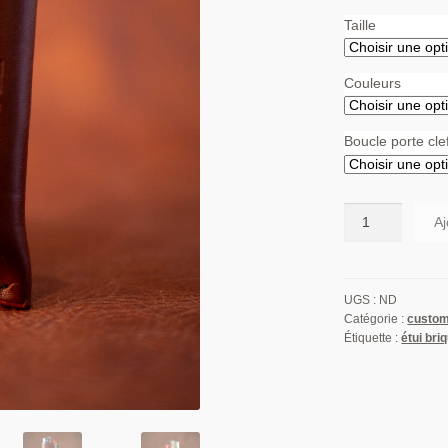
Taille
Couleurs
Boucle porte cle
quantité
Aj
de
Le
Joseph
UGS :
ND
[étui
Catégorie :
custom
briquet
Étiquette :
étui bri
BIC]