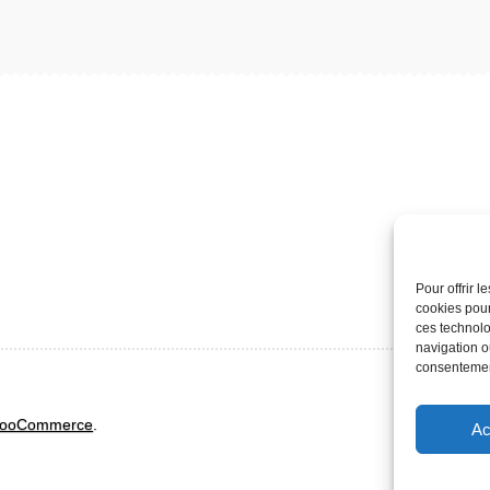
Pour offrir 
cookies pour
ces technolo
navigation ou
consentement
& WooCommerce
.
Ac