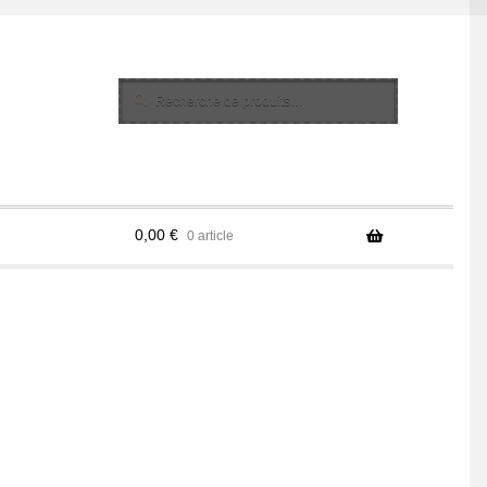
Recherche
Recherche
pour :
0,00
€
0 article