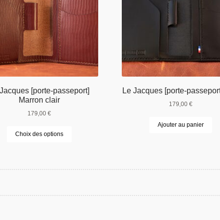
Jacques [porte-passeport]
Le Jacques [porte-passeport
Marron clair
179,00
€
179,00
€
Ajouter au panier
Ce
Choix des options
produit
a
plusieurs
variations.
Les
options
peuvent
être
choisies