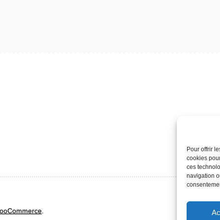
sur
la
page
du
produit
Pour offrir 
cookies pour
ces technolo
navigation ou
consentement
& WooCommerce
.
Ac