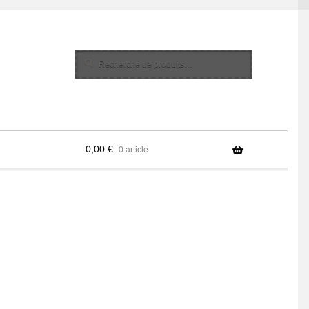
Recherche
Recherche
pour :
0,00
€
0 article