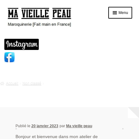
Aller
Aller
Menu
à
au
la
contenu
navigation
Accueil
Ouvrir
Boutique
le
menu
A propos
enfant
Contact
Accueil
Non classé
Couleurs des cuirs
Réalisations
Publié le
20 janvier 2023
par
Ma vieille peau
Bonjour et bienvenue dans mon atelier de