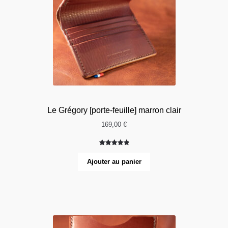
Le Grégory [porte-feuille] marron clair
169,00
€
Noté
3
5.00
sur 5
Ajouter au panier
basé sur
notations
client