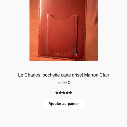
Le Charles [pochette carte grise] Marron Clair
59,00
€
Noté
2
5.00
sur 5
Ajouter au panier
basé sur
notations
client