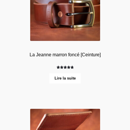
La Jeanne marron foncé [Ceinture]
Noté
7
5.00
sur 5
Lire la suite
basé sur
notations
client